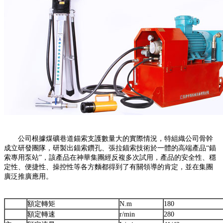
公司根據煤礦巷道錨索支護數量大的實際情況，特組織公司骨幹
成立研發團隊，研製出錨索鑽孔、張拉錨索技術於一體的高端產品“錨
索專用泵站”，該產品在神華集團經反複多次試用，產品的安全性、穩
定性、便捷性、操控性等各方麵都得到了有關領導的肯定，並在集團
廣泛推廣應用。
額定轉矩
N.m
180
額定轉速
r/min
280