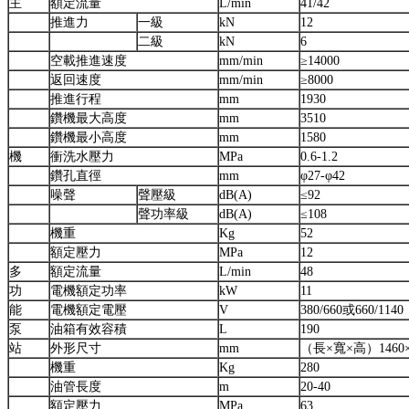
主
額定流量
L/min
41/42
推進力
一級
kN
12
二級
kN
6
空載推進速度
mm/min
≥14000
返回速度
mm/min
≥8000
推進行程
mm
1930
鑽機最大高度
mm
3510
鑽機最小高度
mm
1580
機
衝洗水壓力
MPa
0.6-1.2
鑽孔直徑
mm
φ27-φ42
噪聲
聲壓級
dB(A)
≤92
聲功率級
dB(A)
≤108
機重
Kg
52
額定壓力
MPa
12
多
額定流量
L/min
48
功
電機額定功率
kW
11
能
電機額定電壓
V
380/660或660/1140
泵
油箱有效容積
L
190
站
外形尺寸
mm
（長×寬×高）1460×9
機重
Kg
280
油管長度
m
20-40
額定壓力
MPa
63