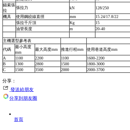
錨索張
張拉力
kN
128/250
拉
機具
使用鋼絞線直徑
mm
15.24/17.8/22
張拉千斤頂
Kg
15
油管長度
m
20-40
主機選型參考表
最小高度
代碼
最大高度mm
推進行程mm
使用巷道高度mm
mm
A
1100
2200
1100
1600-2200
B
1300
2800
1500
1800-3000
C
1500
3500
2000
2000-3700
分享：
發送給朋友
分享到朋友圈
首頁